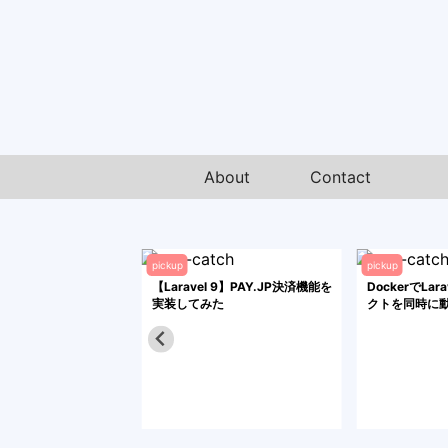
About
Contact
pickup
pickup
s超入門】つぶやき機能
【Laravel 9】PAY.JP決済機能を
DockerでLa
ル(CRUD)
実装してみた
クトを同時に