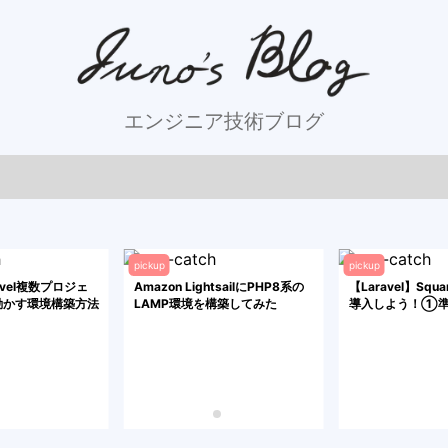
エンジニア技術ブログ
pickup
pickup
ravel複数プロジェ
Amazon LightsailにPHP8系の
【Laravel】Sq
動かす環境構築方法
LAMP環境を構築してみた
導入しよう！①