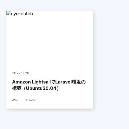
2022.11.28
Amazon LightsailでLaravel環境の
構築（Ubuntu20.04）
AWS
Laravel