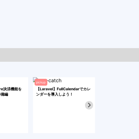
pickup
pickup
uare決済機能を
【Laravel】FullCalendarでカレ
Laravelをエックス
準備編
ンダーを導入しよう！
(Xserver)にデプ